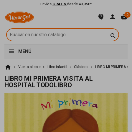
Envíos
GRATIS
desde 49,95€*
0
contact_support
person
shopping_basket

MENÚ
home
Vuelta al cole
Libro infantil
Clásicos
LIBRO MI PRIMERA VI
LIBRO MI PRIMERA VISITA AL
HOSPITAL TODOLIBRO