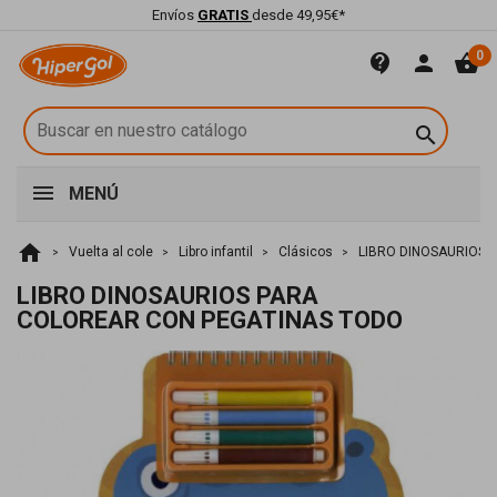
Envíos
GRATIS
desde 49,95€*
0
contact_support
person
shopping_basket

MENÚ
home
Vuelta al cole
Libro infantil
Clásicos
LIBRO DINOSAURIOS 
LIBRO DINOSAURIOS PARA
COLOREAR CON PEGATINAS TODO