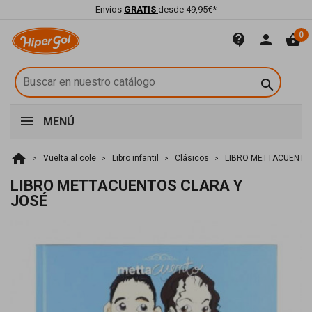
Envíos
GRATIS
desde 49,95€*
0
contact_support
person
shopping_basket

MENÚ
home
Vuelta al cole
Libro infantil
Clásicos
LIBRO METTACUENTOS
LIBRO METTACUENTOS CLARA Y
JOSÉ