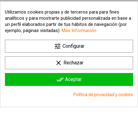
Utilizamos cookies propias y de terceros para para fines
analíticos y para mostrarte publicidad personalizada en base a
un perfil elaborados partir de tus hábitos de navegación (por
ejemplo, páginas visitadas).
Más Información

tune
Nuestra empresa
Configurar

Su cuenta
clear
Rechazar

Información sobre la tienda
done_all
Aceptar
© 2026 - hipergol.com - Todos los derechos reservados
Política de privacidad y cookies
group_work
Consentimiento de cookies