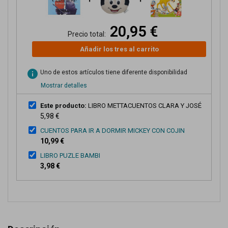
20,95 €
Precio total:
Añadir los tres al carrito
info
Uno de estos artículos tiene diferente disponibilidad
Mostrar detalles
Este producto:
LIBRO METTACUENTOS CLARA Y JOSÉ
5,98 €
CUENTOS PARA IR A DORMIR MICKEY CON COJIN
10,99 €
LIBRO PUZLE BAMBI
3,98 €