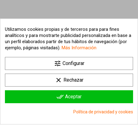
Utilizamos cookies propias y de terceros para para fines
analíticos y para mostrarte publicidad personalizada en base a
un perfil elaborados partir de tus hábitos de navegación (por
ejemplo, páginas visitadas).
Más Información

tune
Nuestra empresa
Configurar

Su cuenta
clear
Rechazar

Información sobre la tienda
done_all
Aceptar
© 2026 - hipergol.com - Todos los derechos reservados
Política de privacidad y cookies
group_work
Consentimiento de cookies