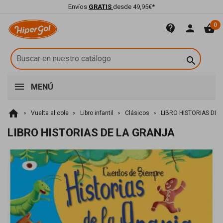
Envíos
GRATIS
desde 49,95€*
0
contact_support
person
shopping_basket

MENÚ
home
Vuelta al cole
Libro infantil
Clásicos
LIBRO HISTORIAS DE 
LIBRO HISTORIAS DE LA GRANJA