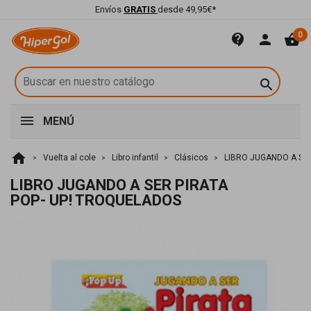
Envíos
GRATIS
desde 49,95€*
0
contact_support
person
shopping_basket

MENÚ
home
Vuelta al cole
Libro infantil
Clásicos
LIBRO JUGANDO A SE
LIBRO JUGANDO A SER PIRATA
POP- UP! TROQUELADOS