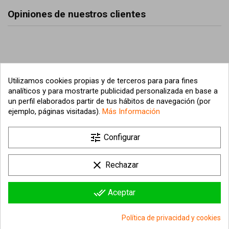
Opiniones de nuestros clientes
Utilizamos cookies propias y de terceros para para fines
analíticos y para mostrarte publicidad personalizada en base a
un perfil elaborados partir de tus hábitos de navegación (por
ejemplo, páginas visitadas).
Más Información
tune

Nuestra empresa
Configurar

Su cuenta
clear
Rechazar

Información sobre la tienda
done_all
Aceptar
© 2026 - hipergol.com - Todos los derechos reservados
Política de privacidad y cookies