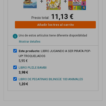
+
+
11,13 €
Precio total:
Añadir los tres al carrito
info
Uno de estos artículos tiene diferente disponibilidad
Mostrar detalles
Este producto:
LIBRO JUGANDO A SER PIRATA POP-
UP! TROQUELADOS
5,95 €
LIBRO PUZLE BAMBI
3,98 €
LIBRO DE PEGATINAS BILINGÜE 100 ANIMALES
1,20 €