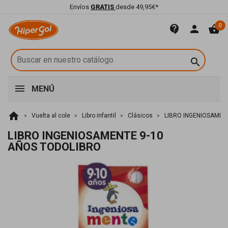
Envíos
GRATIS
desde 49,95€*
0
contact_support
person
shopping_basket

MENÚ
home
Vuelta al cole
Libro infantil
Clásicos
LIBRO INGENIOSAMEN
LIBRO INGENIOSAMENTE 9-10
AÑOS TODOLIBRO