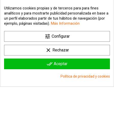
Utilizamos cookies propias y de terceros para para fines
analíticos y para mostrarte publicidad personalizada en base a
un perfil elaborados partir de tus hábitos de navegación (por
ejemplo, páginas visitadas).
Más Información
tune

Nuestra empresa
Configurar

Su cuenta
clear
Rechazar

Información sobre la tienda
done_all
Aceptar
© 2026 - hipergol.com - Todos los derechos reservados
Política de privacidad y cookies
group_work
Consentimiento de cookies