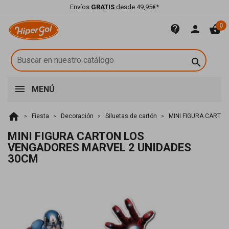
Envíos
GRATIS
desde 49,95€*
0
contact_support
person
shopping_basket

MENÚ
home
Fiesta
Decoración
Siluetas de cartón
MINI FIGURA CARTO
MINI FIGURA CARTON LOS
VENGADORES MARVEL 2 UNIDADES
30CM