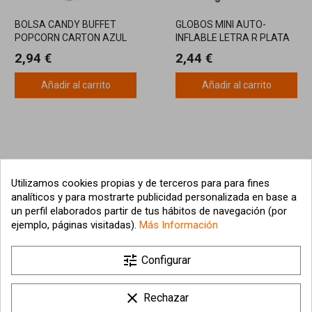
BOLSA CANDY BUFFET
GLOBOS MINI AUTO-
POPCORN CARTON AZUL
INFLABLE LETRA R PLATA
PACK 5 UNIDADES
ALTO 40CM
2,94 €
2,44 €
Añadir al carrito
Añadir al carrito
Utilizamos cookies propias y de terceros para para fines
analíticos y para mostrarte publicidad personalizada en base a
un perfil elaborados partir de tus hábitos de navegación (por
ejemplo, páginas visitadas).
Más Información
tune

Nuestra empresa
Configurar

Su cuenta
clear
Rechazar