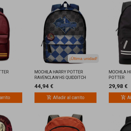
¡Última unidad!
TTER
MOCHILA HARRY POTTER
MOCHILA 
RAVENCLAW HS QUIDDITCH
POTTER
42CM
44,94 €
29,98 €
add_shopping_cart
add_shopping_cart
arrito
Añadir al carrito
Añ