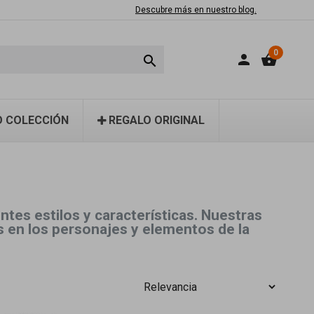
Descubre más en nuestro blog.
0
person
shopping_basket

 COLECCIÓN
REGALO ORIGINAL
tes estilos y características. Nuestras
os en los personajes y elementos de la