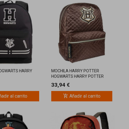
HOGWARTS HARRY
MOCHILA HARRY POTTER
HOGWARTS HARRY POTTER
33,94 €
add_shopping_cart
adir al carrito
Añadir al carrito