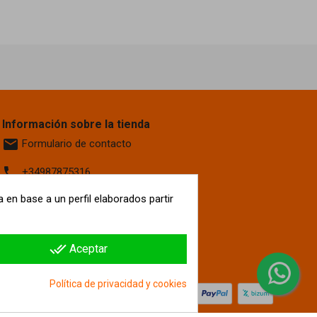
Información sobre la tienda
email
Formulario de contacto
phone
+34987875316
location_on
 en base a un perfil elaborados partir
Calle La Fontanilla, 6
Villaquilambre
León, 24193
España
done_all
Aceptar
hipergol.com
Política de privacidad y cookies