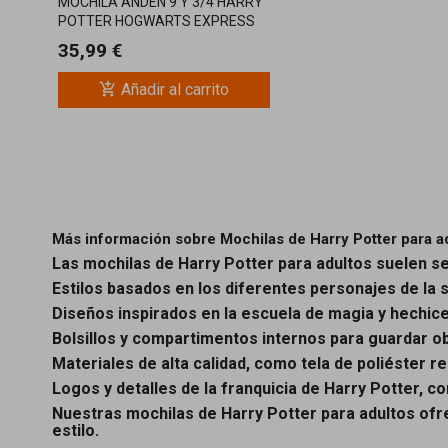
MOCHILA ANDÉN 9 Y 3/4 HARRY
POTTER HOGWARTS EXPRESS
35,99 €
add_shopping_cart
Añadir al carrito
Más información sobre Mochilas de Harry Potter para a
Las mochilas de Harry Potter para adultos suelen s
Estilos basados en los diferentes personajes de la 
Diseños inspirados en la escuela de magia y hechice
Bolsillos y compartimentos internos para guardar obj
Materiales de alta calidad, como tela de poliéster re
Logos y detalles de la franquicia de Harry Potter, 
Nuestras mochilas de Harry Potter para adultos ofr
estilo.