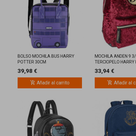
BOLSO MOCHILA BUS HARRY
MOCHILA ANDEN 9 3
POTTER 30CM
TERCIOPELO HARRY
39,98 €
33,94 €
add_shopping_cart
add_shopping_cart
Añadir al carrito
Añadir al c