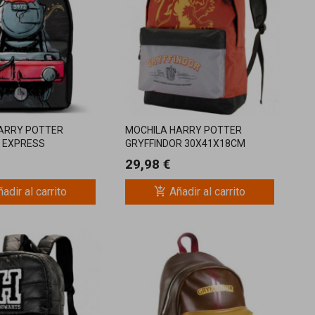
ARRY POTTER
MOCHILA HARRY POTTER
 EXPRESS
GRYFFINDOR 30X41X18CM
29,98 €
add_shopping_cart
adir al carrito
Añadir al carrito