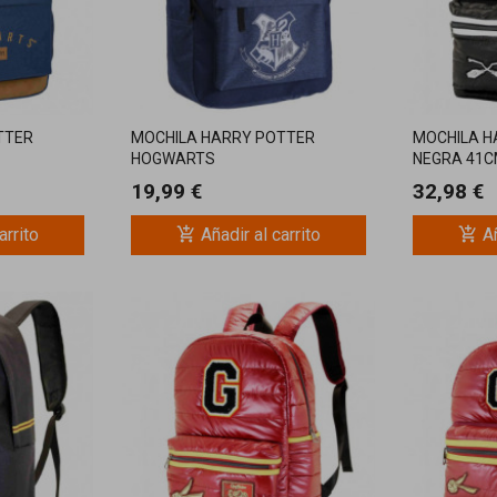
TTER
MOCHILA HARRY POTTER
MOCHILA H
HOGWARTS
NEGRA 41
19,99 €
32,98 €
add_shopping_cart
add_shopping_cart
arrito
Añadir al carrito
Añ