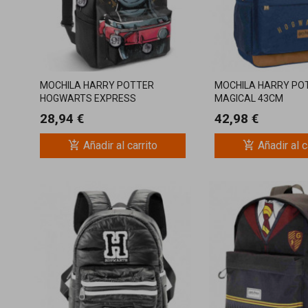
MOCHILA HARRY POTTER
MOCHILA HARRY PO
HOGWARTS EXPRESS
MAGICAL 43CM
28,94 €
42,98 €
add_shopping_cart
add_shopping_cart
Añadir al carrito
Añadir al c