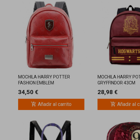
MOCHILA HARRY POTTER
MOCHILA HARRY PO
FASHION EMBLEM
GRYFFINDOR 43CM
31X28X15.5CM
34,50 €
28,98 €
add_shopping_cart
add_shopping_cart
Añadir al carrito
Añadir al c