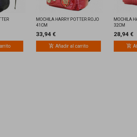
TTER
MOCHILA HARRY POTTER ROJO
MOCHILA H
41CM
32CM
33,94 €
28,94 €
add_shopping_cart
add_shopping_cart
arrito
Añadir al carrito
Añ