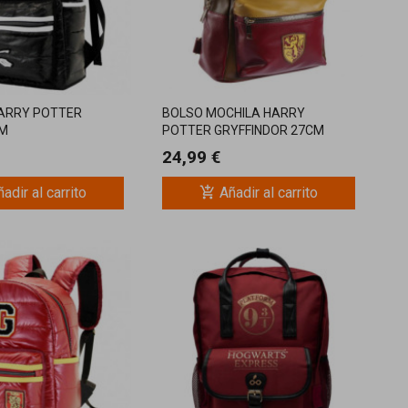
ARRY POTTER
BOLSO MOCHILA HARRY
CM
POTTER GRYFFINDOR 27CM
24,99 €
add_shopping_cart
adir al carrito
Añadir al carrito