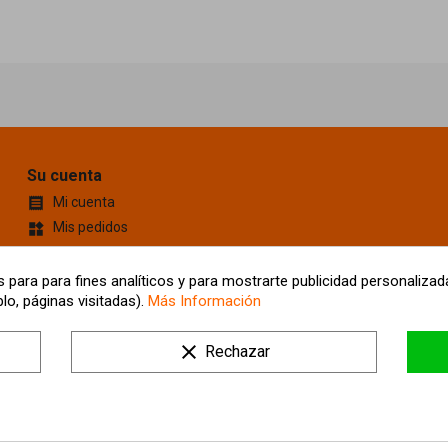
Su cuenta
Mi cuenta

Mis pedidos
widgets
Cupones de descuento
content_cut
Información personal
account_box
 para para fines analíticos y para mostrarte publicidad personalizada
lo, páginas visitadas).
Más Información
Mis Direcciones
location_on
Tus ajustes de cookies
clear
Rechazar
Mis alertas