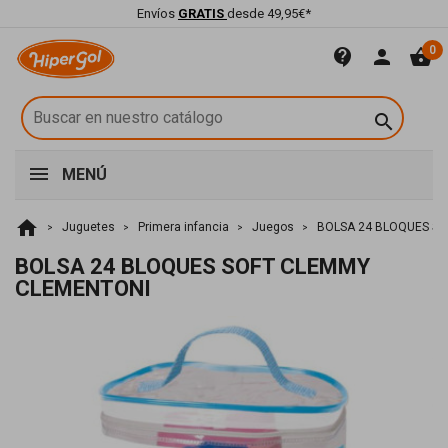
Envíos
GRATIS
desde 49,95€*
0
contact_support
person
shopping_basket

MENÚ
home
Juguetes
Primera infancia
Juegos
BOLSA 24 BLOQUES S
BOLSA 24 BLOQUES SOFT CLEMMY
CLEMENTONI