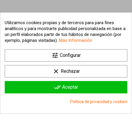
Utilizamos cookies propias y de terceros para para fines
analíticos y para mostrarte publicidad personalizada en base a
un perfil elaborados partir de tus hábitos de navegación (por
ejemplo, páginas visitadas).
Más Información

tune
Nuestra empresa
Configurar

Su cuenta
clear
Rechazar

Información sobre la tienda
done_all
Aceptar
© 2026 - hipergol.com - Todos los derechos reservados
Política de privacidad y cookies
group_work
Consentimiento de cookies