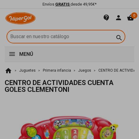
Envíos
GRATIS
desde 49,95€*
0
contact_support
person
shopping_basket

MENÚ
home
Juguetes
Primera infancia
Juegos
CENTRO DE ACTIVIDAD
CENTRO DE ACTIVIDADES CUENTA
GOLES CLEMENTONI