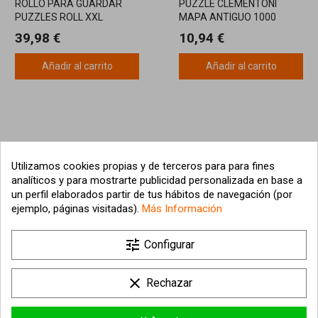
ROLLO PARA GUARDAR
PUZZLE CLEMENTONI
PUZZLES ROLL XXL
MAPA ANTIGUO 1000
RAVENSBURGER
PIEZAS
39,98 €
10,94 €
Añadir al carrito
Añadir al carrito
Utilizamos cookies propias y de terceros para para fines
analíticos y para mostrarte publicidad personalizada en base a
un perfil elaborados partir de tus hábitos de navegación (por
ejemplo, páginas visitadas).
Más Información

tune
Nuestra empresa
Configurar

Su cuenta
clear
Rechazar

Información sobre la tienda