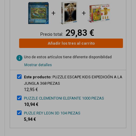
+
+
29,83 €
Precio total:
Añadir los tres al carrito
info
Uno de estos artículos tiene diferente disponibilidad
Mostrar detalles
Este producto:
PUZZLE ESCAPE KIDS EXPEDICIÓN A LA
JUNGLA 368 PIEZAS
12,95 €
PUZZLE CLEMENTONI ELEFANTE 1000 PIEZAS
10,94 €
PUZLE REY LEON 3D 104 PIEZAS
5,94 €