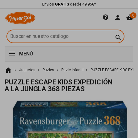
Envíos
GRATIS
desde 49,95€*
0
contact_support
person
shopping_basket

MENÚ
home
Juguetes
Puzles
Puzle infantil
PUZZLE ESCAPE KIDS EXPED
PUZZLE ESCAPE KIDS EXPEDICIÓN
A LA JUNGLA 368 PIEZAS