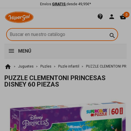
Envíos
GRATIS
desde 49,95€*
0
contact_support
person
shopping_basket

MENÚ
home
Juguetes
Puzles
Puzle infantil
PUZZLE CLEMENTONI PRINC
PUZZLE CLEMENTONI PRINCESAS
DISNEY 60 PIEZAS