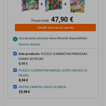
+
+
47,90 €
Precio total:
Añadir los tres al carrito
info
Uno de estos artículos tiene diferente disponibilidad
Mostrar detalles
Este producto:
PUZZLE CLEMENTONI PRINCESAS
DISNEY 60 PIEZAS
8,98 €
PUZZLE CLEMENTONI MARVEL SUPER HEROES 60
PIEZAS
8,94 €
ANTÓN ZAMPÓN JUEGO DE MESA
29,98 €