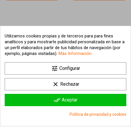
Utilizamos cookies propias y de terceros para para fines
analíticos y para mostrarte publicidad personalizada en base a
un perfil elaborados partir de tus hábitos de navegación (por
ejemplo, páginas visitadas).
Más Información

tune
Nuestra empresa
Configurar

Su cuenta
clear
Rechazar

Información sobre la tienda
done_all
Aceptar
© 2026 - hipergol.com - Todos los derechos reservados
Política de privacidad y cookies
group_work
Consentimiento de cookies