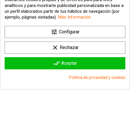
analíticos y para mostrarte publicidad personalizada en base a
un perfil elaborados partir de tus hábitos de navegación (por
ejemplo, páginas visitadas).
Más Información

tune
Nuestra empresa
Configurar

Su cuenta
clear
Rechazar

Información sobre la tienda
done_all
Aceptar
© 2026 - hipergol.com - Todos los derechos reservados
Política de privacidad y cookies
group_work
Consentimiento de cookies