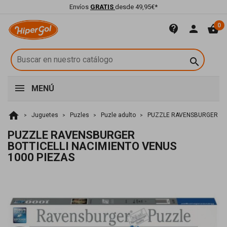
Envíos
GRATIS
desde 49,95€*
0
contact_support
person
shopping_basket

MENÚ
home
Juguetes
Puzles
Puzle adulto
PUZZLE RAVENSBURGER BOT
PUZZLE RAVENSBURGER
BOTTICELLI NACIMIENTO VENUS
1000 PIEZAS