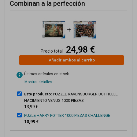
Combinan a la perfección
+
24,98 €
Precio total:
Añadir ambos al carrito
info
Últimos artículos en stock
Mostrar detalles
Este producto:
PUZZLE RAVENSBURGER BOTTICELLI
NACIMIENTO VENUS 1000 PIEZAS
13,99 €
PUZLE HARRY POTTER 1000 PIEZAS CHALLENGE
10,99 €