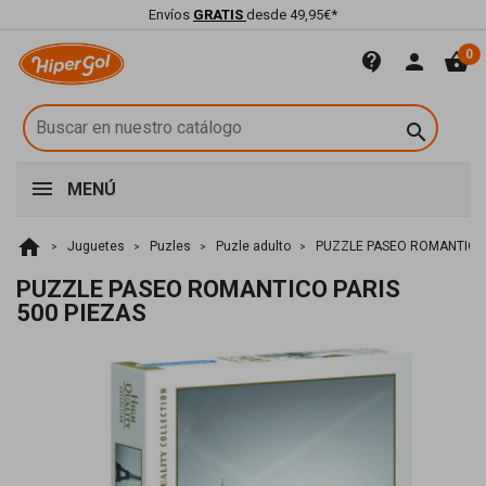
Envíos
GRATIS
desde 49,95€*
0
contact_support
person
shopping_basket

MENÚ
home
Juguetes
Puzles
Puzle adulto
PUZZLE PASEO ROMANTICO 
PUZZLE PASEO ROMANTICO PARIS
500 PIEZAS