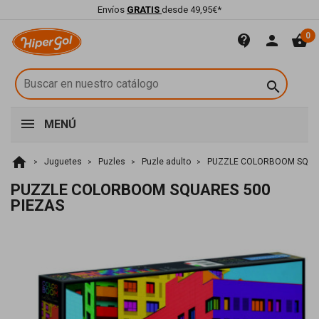
Envíos
GRATIS
desde 49,95€*
0
contact_support
person
shopping_basket

MENÚ
home
Juguetes
Puzles
Puzle adulto
PUZZLE COLORBOOM SQUAR
PUZZLE COLORBOOM SQUARES 500
PIEZAS