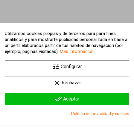
Utilizamos cookies propias y de terceros para para fines
analíticos y para mostrarte publicidad personalizada en base a
un perfil elaborados partir de tus hábitos de navegación (por
ejemplo, páginas visitadas).
Más Información

tune
Nuestra empresa
Configurar

Su cuenta
clear
Rechazar

Información sobre la tienda
done_all
Aceptar
© 2026 - hipergol.com - Todos los derechos reservados
Política de privacidad y cookies
group_work
Consentimiento de cookies