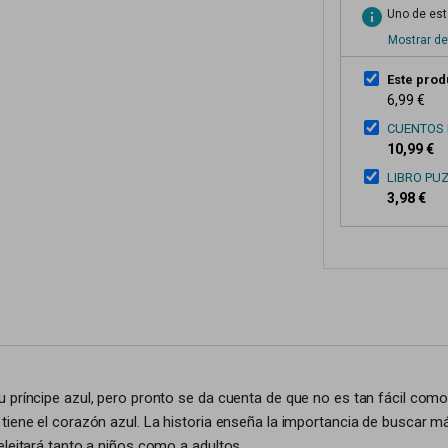
info
Uno de esto
Mostrar de
Este prod
6,99 €
CUENTOS 
10,99 €
LIBRO PU
3,98 €
u príncipe azul, pero pronto se da cuenta de que no es tan fácil co
tiene el corazón azul. La historia enseña la importancia de buscar má
eleitará tanto a niños como a adultos.