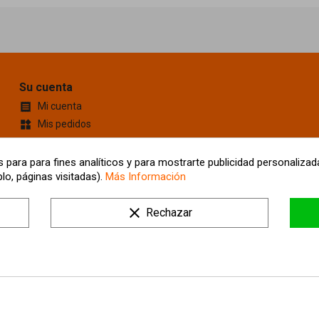
Su cuenta
Mi cuenta

Mis pedidos
widgets
Cupones de descuento
content_cut
Información personal
account_box
 para para fines analíticos y para mostrarte publicidad personalizada
lo, páginas visitadas).
Más Información
Mis Direcciones
location_on
Tus ajustes de cookies
clear
Rechazar
Mis alertas