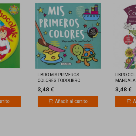
LIBRO MIS PRIMEROS
LIBRO CO
COLORES TODOLIBRO
MANDALA
TODOLIBR
3,48 €
3,48 €
add_shopping_cart
add_shopping_cart
arrito
Añadir al carrito
A