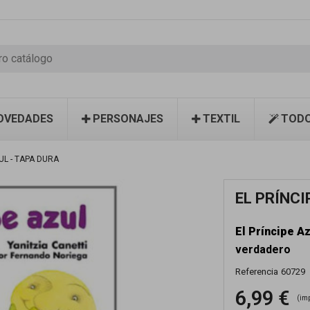
OVEDADES
PERSONAJES
TEXTIL
TODO
UL - TAPA DURA
EL PRÍNCI
El Príncipe Az
verdadero
Referencia
60729
6,99 €
(im