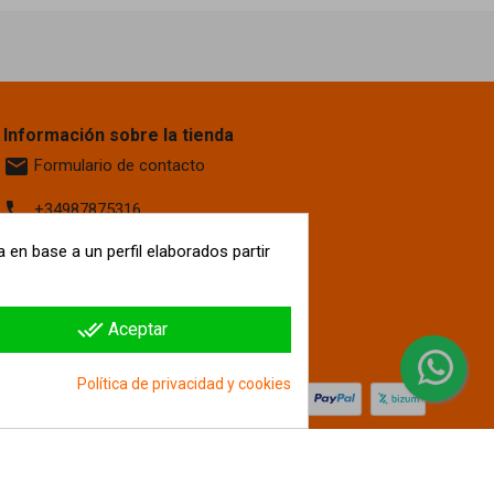
Información sobre la tienda
email
Formulario de contacto
phone
+34987875316
location_on
 en base a un perfil elaborados partir
Calle La Fontanilla, 6
Villaquilambre
León, 24193
España
done_all
Aceptar
hipergol.com
Política de privacidad y cookies