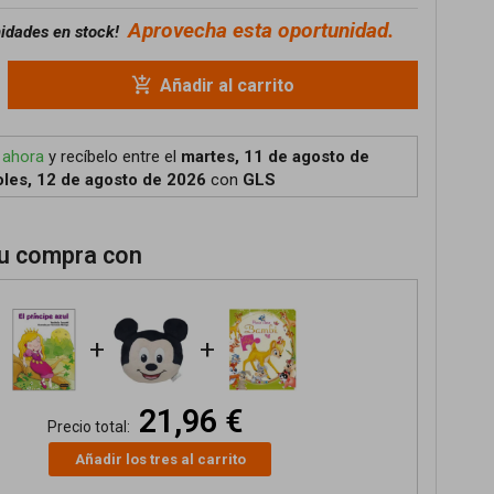
Aprovecha esta oportunidad.
nidades en stock!
add_shopping_cart
Añadir al carrito
 ahora
y recíbelo
entre el
martes, 11 de agosto de
les, 12 de agosto de 2026
con
GLS
u compra con
+
+
21,96 €
Precio total:
Añadir los tres al carrito