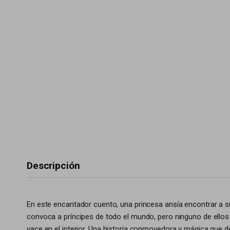
Descripción
En este encantador cuento, una princesa ansía encontrar a s
convoca a príncipes de todo el mundo, pero ninguno de ellos 
yace en el interior. Una historia conmovedora y mágica que d