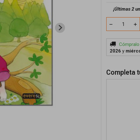
¡
Últimas 2 u
Cómpralo
2026
y
miérco
Completa t