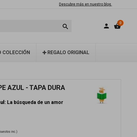
Descubre más en nuestro blog.
0
person
shopping_basket

 COLECCIÓN
REGALO ORIGINAL
PE AZUL - TAPA DURA
ul
: La búsqueda de un amor
puestos inc.)