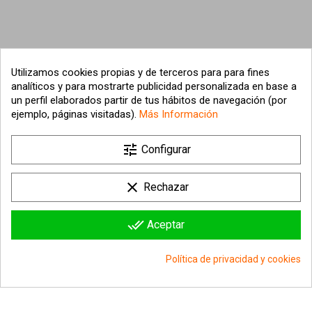
Utilizamos cookies propias y de terceros para para fines
analíticos y para mostrarte publicidad personalizada en base a
un perfil elaborados partir de tus hábitos de navegación (por
ejemplo, páginas visitadas).
Más Información
tune

Nuestra empresa
Configurar

Su cuenta
clear
Rechazar

Información sobre la tienda
done_all
Aceptar
© 2026 - hipergol.com - Todos los derechos reservados
Política de privacidad y cookies
group_work
Consentimiento de cookies