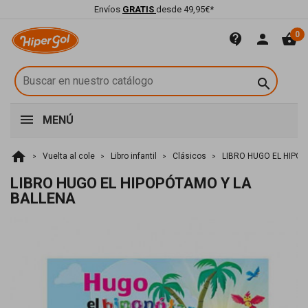
Envíos
GRATIS
desde 49,95€*
0
contact_support
person
shopping_basket

MENÚ
home
Vuelta al cole
Libro infantil
Clásicos
LIBRO HUGO EL HIPO
LIBRO HUGO EL HIPOPÓTAMO Y LA
BALLENA