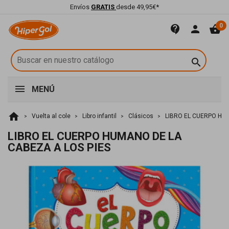
Envíos
GRATIS
desde 49,95€*
0
contact_support
person
shopping_basket

MENÚ
home
Vuelta al cole
Libro infantil
Clásicos
LIBRO EL CUERPO HUM
LIBRO EL CUERPO HUMANO DE LA
CABEZA A LOS PIES