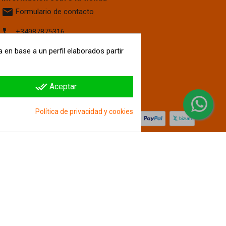
email
Formulario de contacto
phone
+34987875316
 en base a un perfil elaborados partir
location_on
Calle La Fontanilla, 6
Villaquilambre
León, 24193
España
done_all
Aceptar
hipergol.com
Política de privacidad y cookies