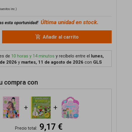
puestos inc.)
Última unidad en stock.
as esta oportunidad!
add_shopping_cart
Añadir al carrito
tes de
10 horas y 14 minutos
y recíbelo
entre el
lunes,
 de 2026
y
martes, 11 de agosto de 2026
con
GLS
u compra con
+
+
9,17 €
Precio total: