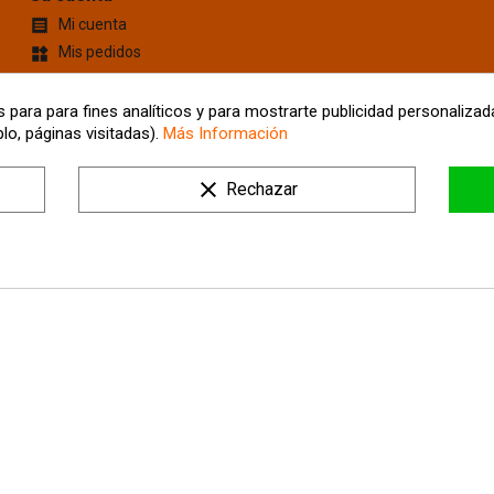
Mi cuenta

Mis pedidos
widgets
Cupones de descuento
content_cut
Información personal
account_box
 para para fines analíticos y para mostrarte publicidad personalizada
lo, páginas visitadas).
Más Información
Mis Direcciones
location_on
Tus ajustes de cookies
clear
Rechazar
Mis alertas