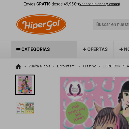
Envíos
GRATIS
desde 49,95€*
(Ver condiciones y zonas)
CATEGORIAS
OFERTAS
N
home
Vuelta al cole
Libro infantil
Creativo
LIBRO CON PEG