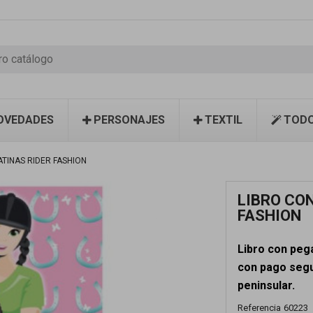
OVEDADES
PERSONAJES
TEXTIL
TODO
ATINAS RIDER FASHION
LIBRO CO
FASHION
Libro con peg
con pago segur
peninsular.
Referencia
60223