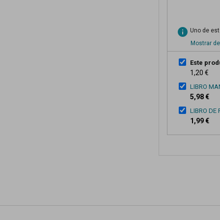
info
Uno de esto
Mostrar de
Este prod
1,20 €
LIBRO MA
5,98 €
LIBRO DE
1,99 €