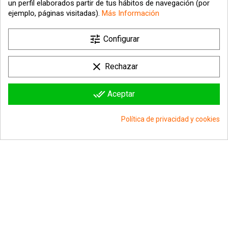
un perfil elaborados partir de tus hábitos de navegación (por
ejemplo, páginas visitadas).
Más Información

tune
Nuestra empresa
Configurar

Su cuenta
clear
Rechazar

Información sobre la tienda
done_all
Aceptar
© 2026 - hipergol.com - Todos los derechos reservados
Política de privacidad y cookies
group_work
Consentimiento de cookies