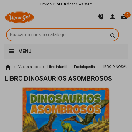
Envíos
GRATIS
desde 49,95€*
0
contact_support
person
shopping_basket

MENÚ
home
Vuelta al cole
Libro infantil
Enciclopedia
LIBRO DINOSAUR
LIBRO DINOSAURIOS ASOMBROSOS