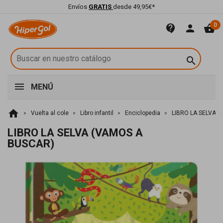
Envíos
GRATIS
desde 49,95€*
0
contact_support
person
shopping_basket

MENÚ
home
Vuelta al cole
Libro infantil
Enciclopedia
LIBRO LA SELVA 
LIBRO LA SELVA (VAMOS A
BUSCAR)