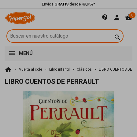
Envíos
GRATIS
desde 49,95€*
0
contact_support
person
shopping_basket

MENÚ
home
Vuelta al cole
Libro infantil
Clásicos
LIBRO CUENTOS DE P
LIBRO CUENTOS DE PERRAULT