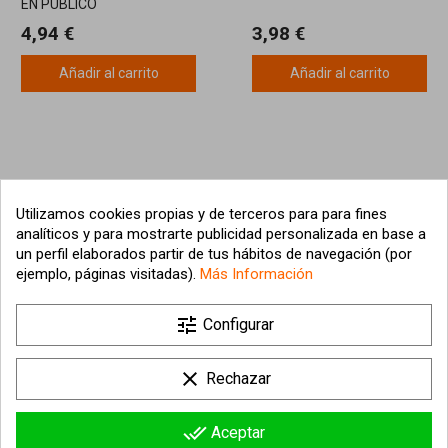
EN PÚBLICO
4,94 €
3,98 €
Añadir al carrito
Añadir al carrito
Utilizamos cookies propias y de terceros para para fines
analíticos y para mostrarte publicidad personalizada en base a
un perfil elaborados partir de tus hábitos de navegación (por
ejemplo, páginas visitadas).
Más Información

tune
Nuestra empresa
Configurar

Su cuenta
clear
Rechazar

Información sobre la tienda
done_all
Aceptar