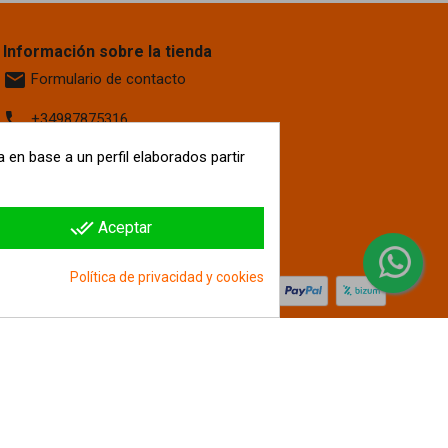
Información sobre la tienda
email
Formulario de contacto
phone
+34987875316
 en base a un perfil elaborados partir
location_on
Calle La Fontanilla, 6
Villaquilambre
León, 24193
España
done_all
Aceptar
hipergol.com
Política de privacidad y cookies