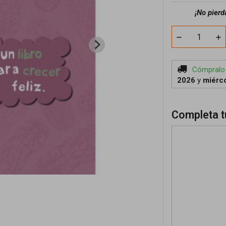
¡No pierd
Cómpralo
2026
y
miérco
Completa t