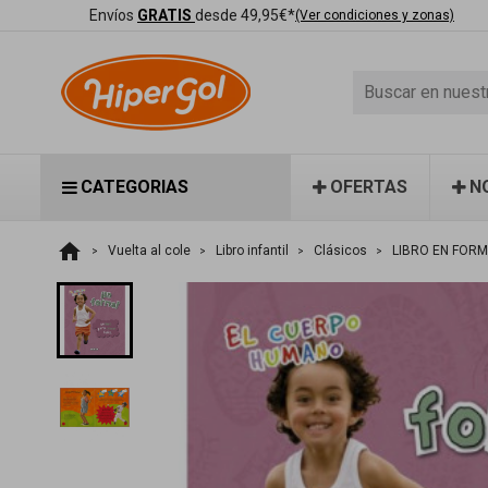
Envíos
GRATIS
desde 49,95€*
(Ver condiciones y zonas)
CATEGORIAS
OFERTAS
N
home
Vuelta al cole
Libro infantil
Clásicos
LIBRO EN FOR