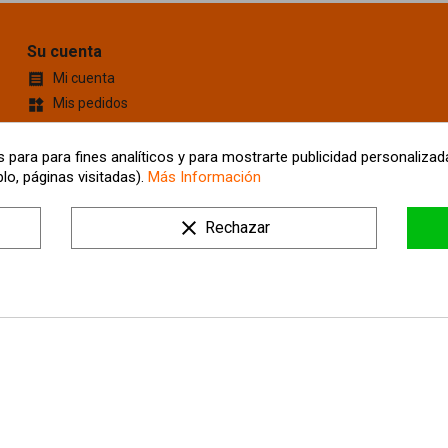
Su cuenta
Mi cuenta

Mis pedidos
widgets
Cupones de descuento
content_cut
Información personal
account_box
 para para fines analíticos y para mostrarte publicidad personalizada
lo, páginas visitadas).
Más Información
Mis Direcciones
location_on
Tus ajustes de cookies
clear
Rechazar
Mis alertas