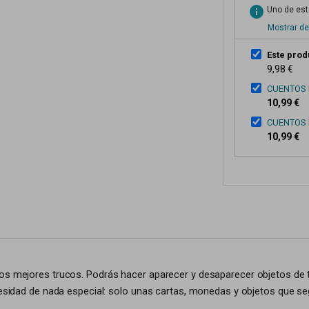
info
Uno de esto
Mostrar de
Este prod
9,98 €
CUENTOS 
10,99 €
CUENTOS 
10,99 €
os mejores trucos. Podrás hacer aparecer y desaparecer objetos de to
ecesidad de nada especial: solo unas cartas, monedas y objetos que s