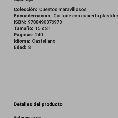
Colección:
Cuentos maravillosos
Encuadernación:
Cartoné con cubierta plastifi
ISBN:
9788490376973
Tamaño:
15 x 21
Páginas:
240
Idioma:
Castellano
Edad:
8
Detalles del producto
Referencia
60627