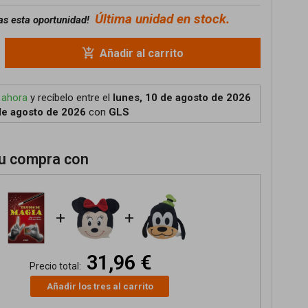
Última unidad en stock.
as esta oportunidad!
add_shopping_cart
Añadir al carrito
 ahora
y recíbelo
entre el
lunes, 10 de agosto de 2026
de agosto de 2026
con
GLS
u compra con
+
+
31,96 €
Precio total:
Añadir los tres al carrito