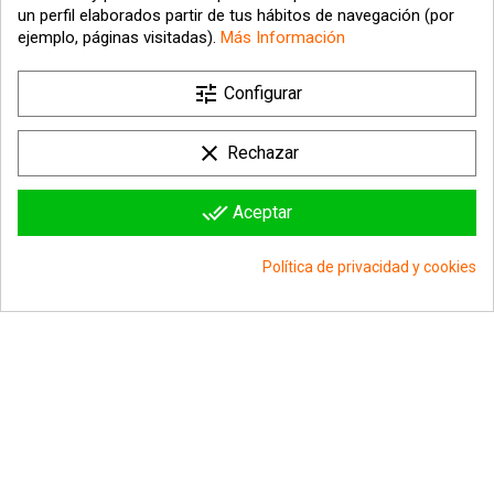
un perfil elaborados partir de tus hábitos de navegación (por
ejemplo, páginas visitadas).
Más Información

tune
Nuestra empresa
Configurar

Su cuenta
clear
Rechazar

Información sobre la tienda
done_all
Aceptar
© 2026 - hipergol.com - Todos los derechos reservados
Política de privacidad y cookies
group_work
Consentimiento de cookies