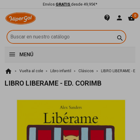
Envíos
GRATIS
desde 49,95€*
0
contact_support
person
shopping_basket

MENÚ
home
Vuelta al cole
Libro infantil
Clásicos
LIBRO LIBERAME - ED
LIBRO LIBERAME - ED. CORIMB