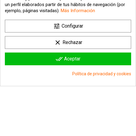
un perfil elaborados partir de tus hábitos de navegación (por
ejemplo, páginas visitadas).
Más Información

tune
Nuestra empresa
Configurar

Su cuenta
clear
Rechazar

Información sobre la tienda
done_all
Aceptar
© 2026 - hipergol.com - Todos los derechos reservados
Política de privacidad y cookies
group_work
Consentimiento de cookies