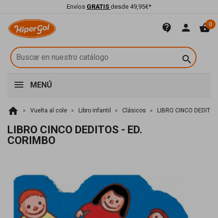
Envíos
GRATIS
desde 49,95€*
0
contact_support
person
shopping_basket

MENÚ
home
Vuelta al cole
Libro infantil
Clásicos
LIBRO CINCO DEDITOS
LIBRO CINCO DEDITOS - ED.
CORIMBO