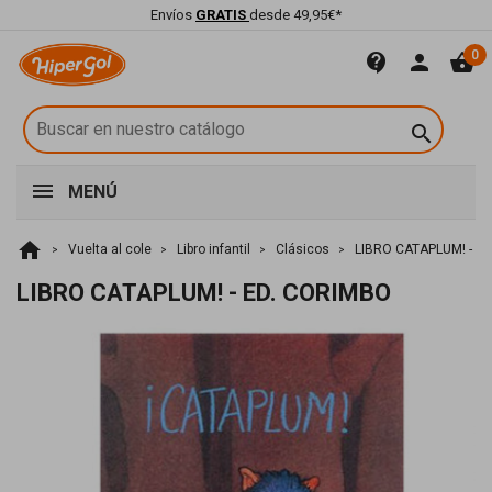
Envíos
GRATIS
desde 49,95€*
0
contact_support
person
shopping_basket

MENÚ
home
Vuelta al cole
Libro infantil
Clásicos
LIBRO CATAPLUM! - E
LIBRO CATAPLUM! - ED. CORIMBO