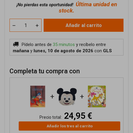
Última unidad en
¡No pierdas esta oportunidad!
stock.
Añadir al carrito
Pídelo antes de
35 minutos
y recíbelo
entre
mañana
y
lunes, 10 de agosto de 2026
con
GLS
Completa tu compra con
+
+
24,95 €
Precio total:
Añadir los tres al carrito