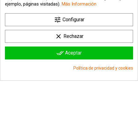
ejemplo, páginas visitadas).
Más Información

tune
Nuestra empresa
Configurar

Su cuenta
clear
Rechazar

Información sobre la tienda
done_all
Aceptar
© 2026 - hipergol.com - Todos los derechos reservados
Política de privacidad y cookies
group_work
Consentimiento de cookies