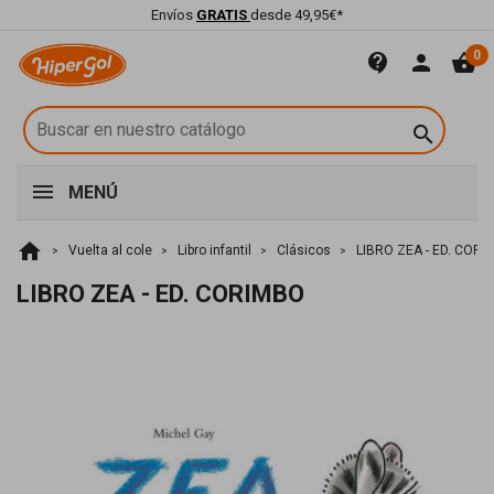
Envíos
GRATIS
desde 49,95€*
0
contact_support
person
shopping_basket

MENÚ
home
Vuelta al cole
Libro infantil
Clásicos
LIBRO ZEA - ED. COR
LIBRO ZEA - ED. CORIMBO