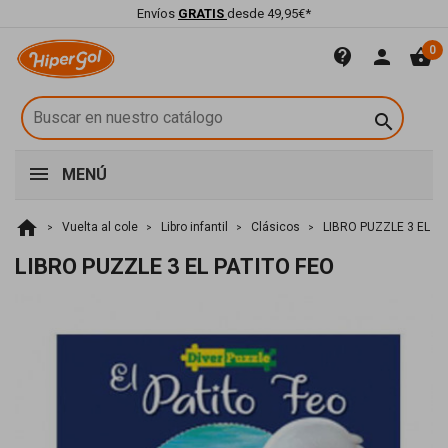
Envíos
GRATIS
desde 49,95€*
0
contact_support
person
shopping_basket

MENÚ
home
Vuelta al cole
Libro infantil
Clásicos
LIBRO PUZZLE 3 EL PA
LIBRO PUZZLE 3 EL PATITO FEO