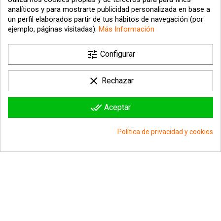
analíticos y para mostrarte publicidad personalizada en base a
un perfil elaborados partir de tus hábitos de navegación (por
ejemplo, páginas visitadas).
Más Información

tune
Nuestra empresa
Configurar

Su cuenta
clear
Rechazar

Información sobre la tienda
done_all
Aceptar
© 2026 - hipergol.com - Todos los derechos reservados
Política de privacidad y cookies
group_work
Consentimiento de cookies