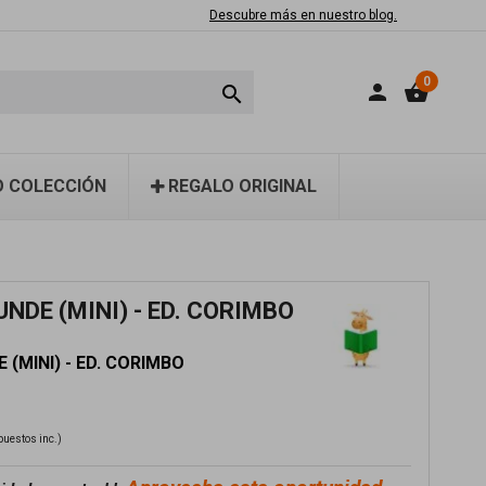
Descubre más en nuestro blog.
0
person
shopping_basket

 COLECCIÓN
REGALO ORIGINAL
UNDE (MINI) - ED. CORIMBO
 (MINI) - ED. CORIMBO
puestos inc.)