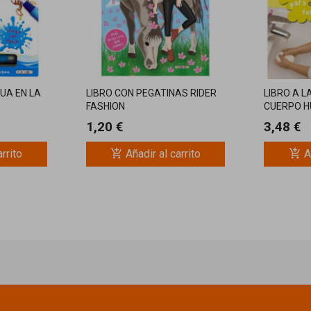
UA EN LA
LIBRO CON PEGATINAS RIDER
LIBRO A L
FASHION
CUERPO 
1,20 €
3,48 €
add_shopping_cart
add_shopping_cart
arrito
Añadir al carrito
A