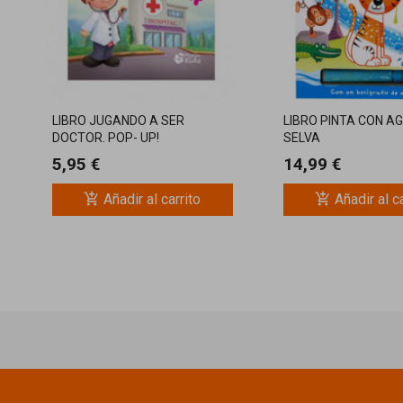
LIBRO JUGANDO A SER
LIBRO PINTA CON AG
DOCTOR. POP- UP!
SELVA
TROQUELADOS
5,95 €
14,99 €
add_shopping_cart
add_shopping_cart
Añadir al carrito
Añadir al c