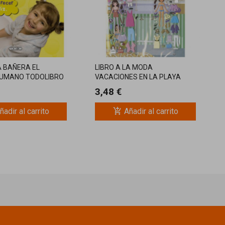
A BAÑERA EL
LIBRO A LA MODA
HUMANO TODOLIBRO
VACACIONES EN LA PLAYA
TODOLIBRO
3,48 €
add_shopping_cart
ñadir al carrito
Añadir al carrito