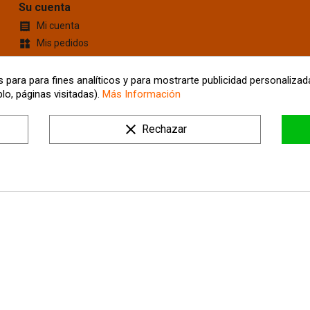
Su cuenta
Mi cuenta

Mis pedidos
widgets
Cupones de descuento
content_cut
Información personal
account_box
 para para fines analíticos y para mostrarte publicidad personalizada
lo, páginas visitadas).
Más Información
Mis Direcciones
location_on
Tus ajustes de cookies
clear
Rechazar
Mis alertas