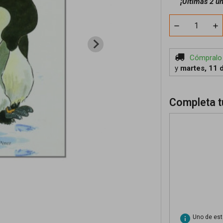
¡
Últimas 2 u
Cómpralo
y
martes, 11 
Completa t
info
Uno de esto