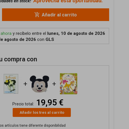
Aprovecha esta oportunidad.
nidades en stock!
add_shopping_cart
Añadir al carrito
 ahora
y recíbelo
entre el
lunes, 10 de agosto de 2026
de agosto de 2026
con
GLS
u compra con
+
+
19,95 €
Precio total:
Añadir los tres al carrito
s artículos tiene diferente disponibilidad