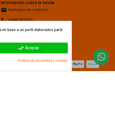
Información sobre la tienda
email
Formulario de contacto
phone
+34987875316
location_on
 en base a un perfil elaborados partir
Calle La Fontanilla, 6
Villaquilambre
León, 24193
España
done_all
Aceptar
hipergol.com
Política de privacidad y cookies