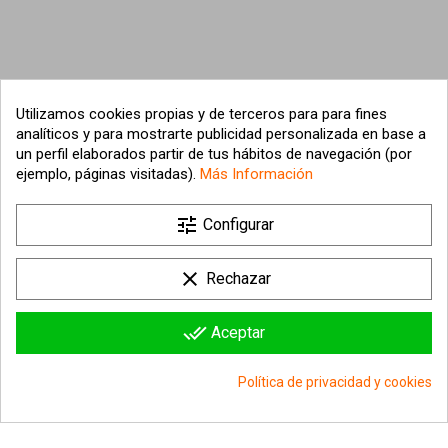
Utilizamos cookies propias y de terceros para para fines
analíticos y para mostrarte publicidad personalizada en base a
un perfil elaborados partir de tus hábitos de navegación (por
ejemplo, páginas visitadas).
Más Información

tune
Nuestra empresa
Configurar

Su cuenta
clear
Rechazar

Información sobre la tienda
done_all
Aceptar
© 2026 - hipergol.com - Todos los derechos reservados
Política de privacidad y cookies
group_work
Consentimiento de cookies