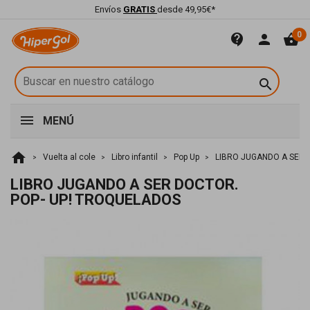
Envíos
GRATIS
desde 49,95€*
0
contact_support
person
shopping_basket

MENÚ
home
Vuelta al cole
Libro infantil
Pop Up
LIBRO JUGANDO A SER 
LIBRO JUGANDO A SER DOCTOR.
POP- UP! TROQUELADOS