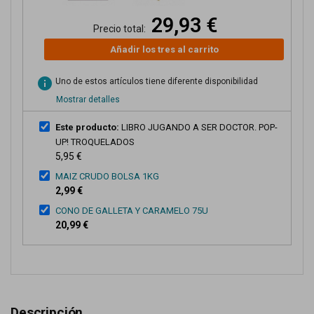
29,93 €
Precio total:
Añadir los tres al carrito
info
Uno de estos artículos tiene diferente disponibilidad
Mostrar detalles
Este producto:
LIBRO JUGANDO A SER DOCTOR. POP-
UP! TROQUELADOS
5,95 €
MAIZ CRUDO BOLSA 1KG
2,99 €
CONO DE GALLETA Y CARAMELO 75U
20,99 €
Descripción