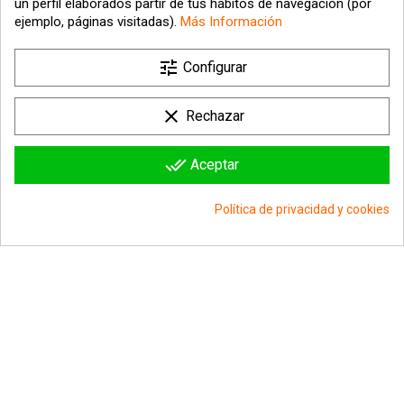
un perfil elaborados partir de tus hábitos de navegación (por
ejemplo, páginas visitadas).
Más Información

tune
Nuestra empresa
Configurar

Su cuenta
clear
Rechazar

Información sobre la tienda
done_all
Aceptar
© 2026 - hipergol.com - Todos los derechos reservados
Política de privacidad y cookies
group_work
Consentimiento de cookies