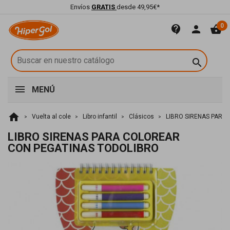
Envíos
GRATIS
desde 49,95€*
0
contact_support
person
shopping_basket

MENÚ
home
Vuelta al cole
Libro infantil
Clásicos
LIBRO SIRENAS PARA
LIBRO SIRENAS PARA COLOREAR
CON PEGATINAS TODOLIBRO