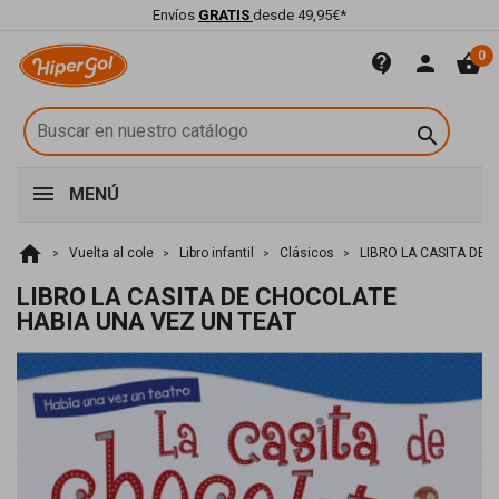
Envíos
GRATIS
desde 49,95€*
0
contact_support
person
shopping_basket

MENÚ
home
Vuelta al cole
Libro infantil
Clásicos
LIBRO LA CASITA DE 
LIBRO LA CASITA DE CHOCOLATE
HABIA UNA VEZ UN TEAT