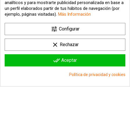
analíticos y para mostrarte publicidad personalizada en base a
un perfil elaborados partir de tus hábitos de navegación (por
ejemplo, páginas visitadas).
Más Información

tune
Nuestra empresa
Configurar

Su cuenta
clear
Rechazar

Información sobre la tienda
done_all
Aceptar
© 2026 - hipergol.com - Todos los derechos reservados
Política de privacidad y cookies
group_work
Consentimiento de cookies