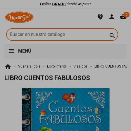
Envíos
GRATIS
desde 49,95€*
0
contact_support
person
shopping_basket

MENÚ
home
Vuelta al cole
Libro infantil
Clásicos
LIBRO CUENTOS FAB
LIBRO CUENTOS FABULOSOS