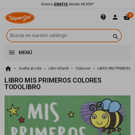
Envíos
GRATIS
desde 49,95€*
0
contact_support
person
shopping_basket

MENÚ
home
Vuelta al cole
Libro infantil
Clásicos
LIBRO MIS PRIMEROS
LIBRO MIS PRIMEROS COLORES
TODOLIBRO