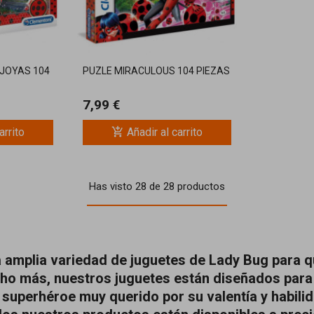
JOYAS 104
PUZLE MIRACULOUS 104 PIEZAS
7,99 €
add_shopping_cart
arrito
Añadir al carrito
Has visto 28 de 28 productos
a amplia variedad de juguetes de Lady Bug para q
ho más, nuestros juguetes están diseñados para e
 superhéroe muy querido por su valentía y habili