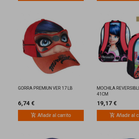
GORRA PREMIUN VER 17 LB
MOCHILA REVERSIBL
41CM
6,74 €
19,17 €
add_shopping_cart
add_shopping_cart
Añadir al carrito
Añadir al c