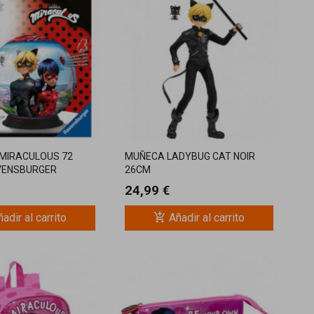
 MIRACULOUS 72
MUÑECA LADYBUG CAT NOIR
VENSBURGER
26CM
24,99 €
add_shopping_cart
adir al carrito
Añadir al carrito