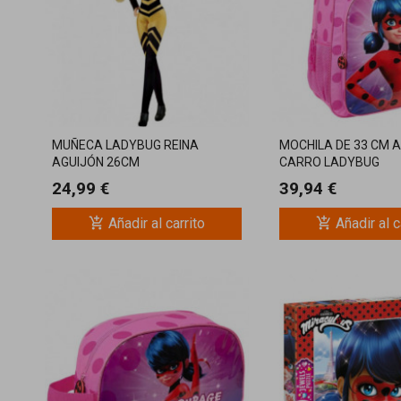
MUÑECA LADYBUG REINA
MOCHILA DE 33 CM 
AGUIJÓN 26CM
CARRO LADYBUG
24,99 €
39,94 €
add_shopping_cart
add_shopping_cart
Añadir al carrito
Añadir al c