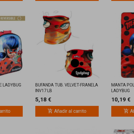
E LADYBUG
BUFANDA TUB. VELVET-FRANELA
MANTA POL
INV17 LB
LADYBUG
5,18 €
10,19 €
add_shopping_cart
add_shopping_cart
arrito
Añadir al carrito
Añ