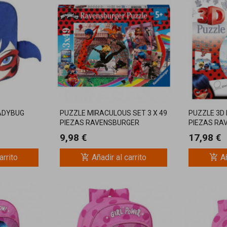
LADYBUG
PUZZLE MIRACULOUS SET 3 X 49
PUZZLE 3D
PIEZAS RAVENSBURGER
PIEZAS RA
9,98 €
17,98 €
add_shopping_cart
add_shopping_cart
arrito
Añadir al carrito
Añ