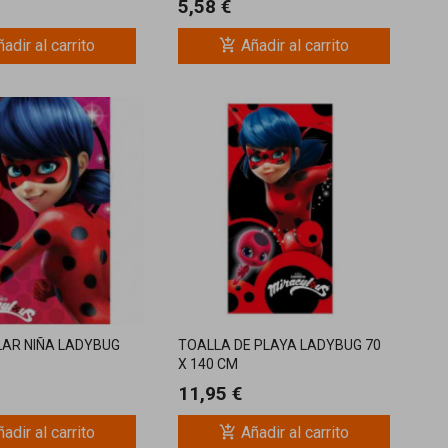
5,58 €
add_shopping_cart
adir al carrito
Añadir al carrito
AR NIÑA LADYBUG
TOALLA DE PLAYA LADYBUG 70
X 140 CM
11,95 €
add_shopping_cart
adir al carrito
Añadir al carrito