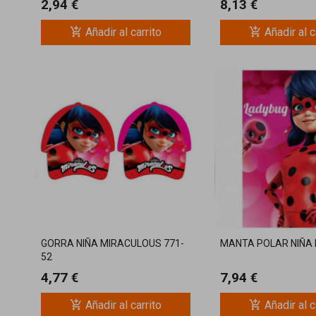
2,94 €
8,13 €
add_shopping_cart
add_shopping_cart
Añadir al carrito
Añadir al c
GORRA NIÑA MIRACULOUS 771-
MANTA POLAR NIÑA
52
4,77 €
7,94 €
add_shopping_cart
add_shopping_cart
Añadir al carrito
Añadir al c