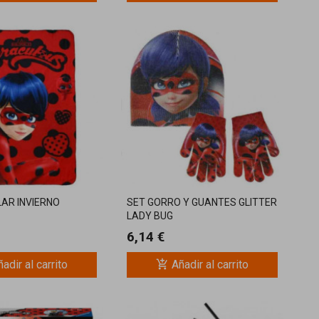
AR INVIERNO
SET GORRO Y GUANTES GLITTER
LADY BUG
6,14 €
add_shopping_cart
adir al carrito
Añadir al carrito