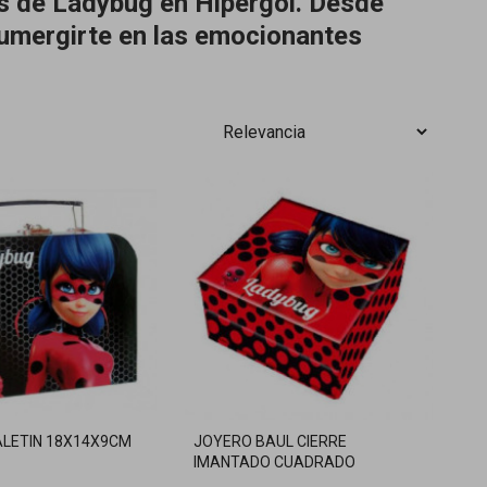
as de Ladybug en Hipergol. Desde
sumergirte en las emocionantes
LETIN 18X14X9CM
JOYERO BAUL CIERRE
IMANTADO CUADRADO
LADYBUG