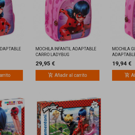
ADAPTABLE
MOCHILA INFANTIL ADAPTABLE
MOCHILA G
CARRO LADYBUG
ADAPTABL
29,95 €
19,94 €
add_shopping_cart
add_shopping_cart
arrito
Añadir al carrito
Añ