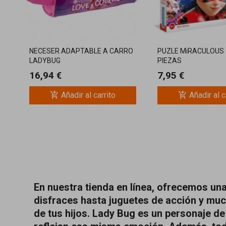
NECESER ADAPTABLE A CARRO
PUZLE MiRACULOUS 
LADYBUG
PIEZAS
16,94 €
7,95 €
add_shopping_cart
add_shopping_cart
Añadir al carrito
Añadir al c
En nuestra tienda en línea, ofrecemos un
disfraces hasta juguetes de acción y muc
de tus hijos. Lady Bug es un personaje de