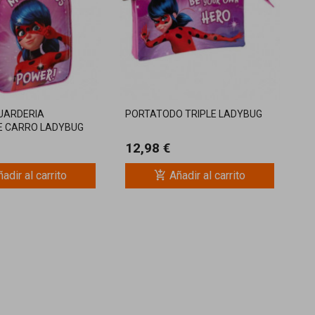
UARDERIA
PORTATODO TRIPLE LADYBUG
E CARRO LADYBUG
12,98 €
add_shopping_cart
adir al carrito
Añadir al carrito