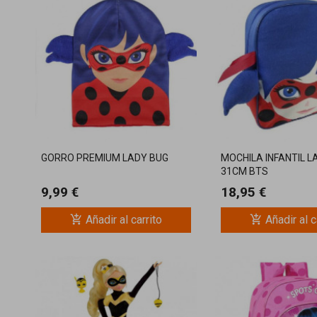
GORRO PREMIUM LADY BUG
MOCHILA INFANTIL 
31CM BTS
9,99 €
18,95 €
add_shopping_cart
add_shopping_cart
Añadir al carrito
Añadir al c