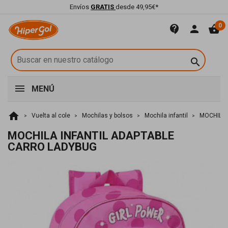
Envíos
GRATIS
desde 49,95€*
0
contact_support
person
shopping_basket

MENÚ
home
Vuelta al cole
Mochilas y bolsos
Mochila infantil
MOCHILA 
MOCHILA INFANTIL ADAPTABLE
CARRO LADYBUG