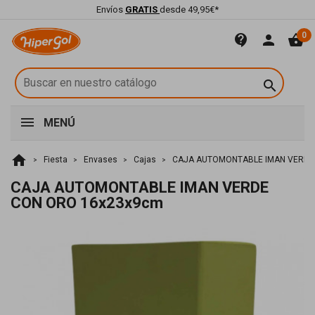
Envíos
GRATIS
desde 49,95€*
0
contact_support
person
shopping_basket

MENÚ
home
Fiesta
Envases
Cajas
CAJA AUTOMONTABLE IMAN VERDE
CAJA AUTOMONTABLE IMAN VERDE
CON ORO 16x23x9cm