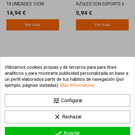
10 UNIDADES 15CM
AZULES CON SOPORTE 6
CM
14,94 €
5,94 €
Ver más
Ver más
Utilizamos cookies propias y de terceros para para fines
analíticos y para mostrarte publicidad personalizada en base a
un perfil elaborados partir de tus hábitos de navegación (por
ejemplo, páginas visitadas).
Más Información

tune
Nuestra empresa
Configurar

Su cuenta
clear
Rechazar

Información sobre la tienda
done_all
Aceptar