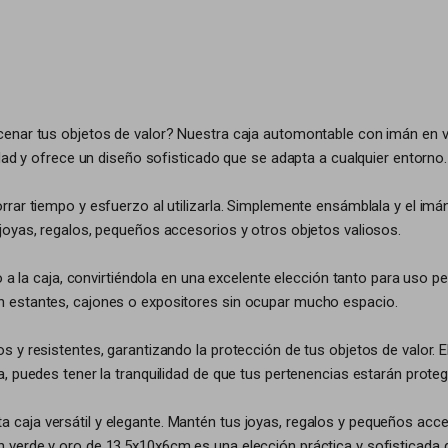
cenar tus objetos de valor? Nuestra caja automontable con imán en 
dad y ofrece un diseño sofisticado que se adapta a cualquier entorno.
rar tiempo y esfuerzo al utilizarla. Simplemente ensámblala y el imá
joyas, regalos, pequeños accesorios y otros objetos valiosos.
lo a la caja, convirtiéndola en una excelente elección tanto para us
n estantes, cajones o expositores sin ocupar mucho espacio.
 y resistentes, garantizando la protección de tus objetos de valor. E
, puedes tener la tranquilidad de que tus pertenencias estarán prote
aja versátil y elegante. Mantén tus joyas, regalos y pequeños acce
 verde y oro de 13.5x10x6cm es una elección práctica y sofisticada 