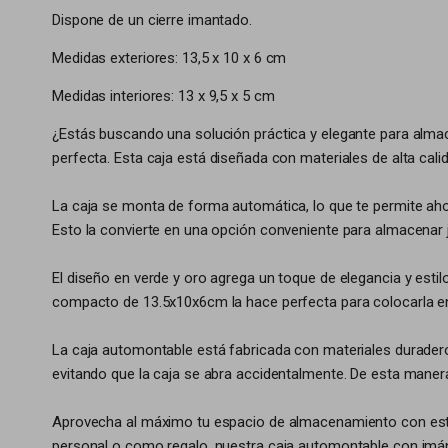
Dispone de un cierre imantado.
Medidas exteriores: 13,5 x 10 x 6 cm
Medidas interiores: 13 x 9,5 x 5 cm
¿Estás buscando una solución práctica y elegante para alma
perfecta. Esta caja está diseñada con materiales de alta cali
La caja se monta de forma automática, lo que te permite ahor
Esto la convierte en una opción conveniente para almacenar 
El diseño en verde y oro agrega un toque de elegancia y esti
compacto de 13.5x10x6cm la hace perfecta para colocarla e
La caja automontable está fabricada con materiales duraderos
evitando que la caja se abra accidentalmente. De esta manera
Aprovecha al máximo tu espacio de almacenamiento con esta c
personal o como regalo, nuestra caja automontable con imán