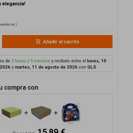
 elegancia!
puestos inc.)
add_shopping_cart
Añadir al carrito
tes de
3 horas y 9 minutos
y recíbelo
entre el
lunes, 10
 2026
y
martes, 11 de agosto de 2026
con
GLS
u compra con
+
+
15,89 €