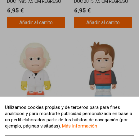
DOC 1985 7,5 CM REGRESO
DOC 2015 7,5 CM REGRESO
AL FUTURO
AL FUTURO II
6,95 €
6,95 €
Añadir al carrito
Añadir al carrito
Utilizamos cookies propias y de terceros para para fines
FIGURA DE DOC BROWN
FIGURA DE MARTY MCFLY
TOONSTAR 25 CM REGRESO
TOONSTAR 25 CM REGRESO
analíticos y para mostrarte publicidad personalizada en base a
AL FUTURO 1985
AL FUTURO 2015
un perfil elaborados partir de tus hábitos de navegación (por
24,94 €
24,94 €
ejemplo, páginas visitadas).
Más Información
Añadir al carrito
Añadir al carrito