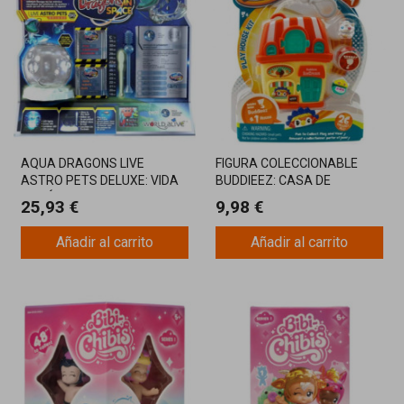
AQUA DRAGONS LIVE
FIGURA COLECCIONABLE
ASTRO PETS DELUXE: VIDA
BUDDIEEZ: CASA DE
ACUÁTICA Y VIAJE AL
ALMACENAMIENTO PARA
25,93 €
9,98 €
ESPACIO
TUS MUÑECOS FAVORITOS
Añadir al carrito
Añadir al carrito