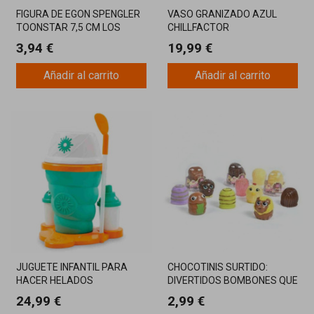
FIGURA DE EGON SPENGLER
VASO GRANIZADO AZUL
TOONSTAR 7,5 CM LOS
CHILLFACTOR
CAZAFANTASMAS
ARANDANOTASTIC
3,94 €
19,99 €
REUTILIZABLE
Añadir al carrito
Añadir al carrito
JUGUETE INFANTIL PARA
CHOCOTINIS SURTIDO:
HACER HELADOS
DIVERTIDOS BOMBONES QUE
CHILLFACTOR CREA TU
SE TRANSFORMAN EN
24,99 €
2,99 €
HELADO DE BANDAI
MASCOTAS