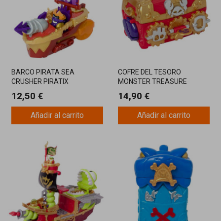
BARCO PIRATA SEA
COFRE DEL TESORO
CRUSHER PIRATIX
MONSTER TREASURE
PIRATIX
12,50 €
14,90 €
Añadir al carrito
Añadir al carrito