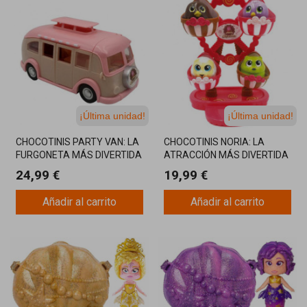
¡Última unidad!
¡Última unidad!
CHOCOTINIS PARTY VAN: LA
CHOCOTINIS NORIA: LA
FURGONETA MÁS DIVERTIDA
ATRACCIÓN MÁS DIVERTIDA
PARA CELEBRAR
CON TUS MASCOTAS
24,99 €
19,99 €
FAVORITAS
Añadir al carrito
Añadir al carrito