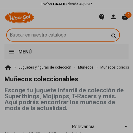
Envíos
GRATIS
desde 49,95€*
0
contact_support
person
shopping_basket

MENÚ
home
Juguetes y figuras de colección
Muñecos
Muñecos coleccion
Muñecos coleccionables
Escoge tu juguete infantil de colección de
Superthings, Mojipops, T-Racers y más.
Aquí podrás encontrar los muñecos de
moda de la actualidad.