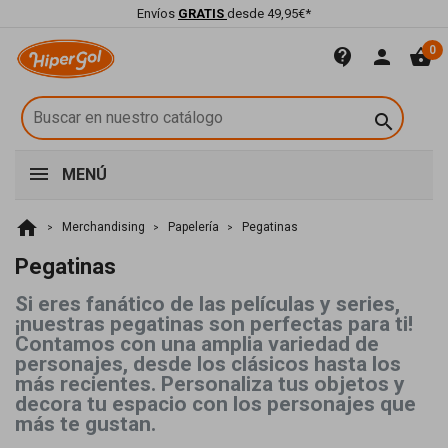
Envíos
GRATIS
desde 49,95€*
0
contact_support
person
shopping_basket

MENÚ
home
Merchandising
Papelería
Pegatinas
Pegatinas
Si eres fanático de las películas y series,
¡nuestras pegatinas son perfectas para ti!
Contamos con una amplia variedad de
personajes, desde los clásicos hasta los
más recientes. Personaliza tus objetos y
decora tu espacio con los personajes que
más te gustan.