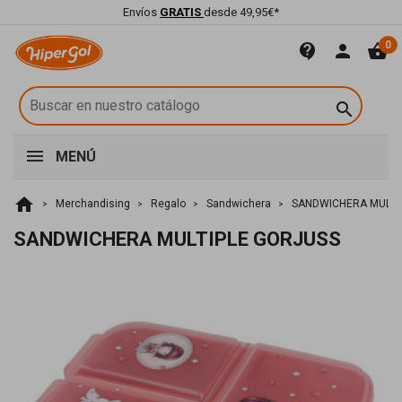
Envíos
GRATIS
desde 49,95€*
0
contact_support
person
shopping_basket

MENÚ
home
Merchandising
Regalo
Sandwichera
SANDWICHERA MULTI
SANDWICHERA MULTIPLE GORJUSS