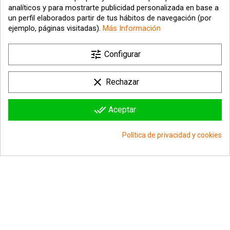
analíticos y para mostrarte publicidad personalizada en base a
un perfil elaborados partir de tus hábitos de navegación (por
ejemplo, páginas visitadas).
Más Información

tune
Nuestra empresa
Configurar

Su cuenta
clear
Rechazar

Información sobre la tienda
done_all
Aceptar
© 2026 - hipergol.com - Todos los derechos reservados
Política de privacidad y cookies
group_work
Consentimiento de cookies