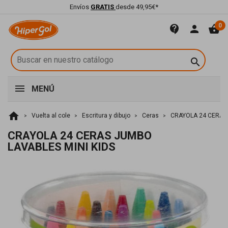
Envíos
GRATIS
desde 49,95€*
0
contact_support
person
shopping_basket

MENÚ
home
Vuelta al cole
Escritura y dibujo
Ceras
CRAYOLA 24 CERAS 
CRAYOLA 24 CERAS JUMBO
LAVABLES MINI KIDS