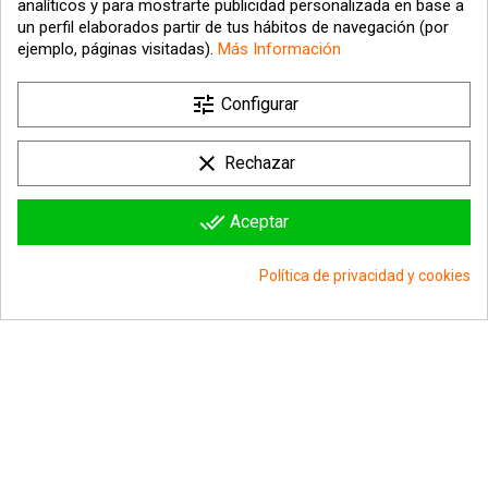
analíticos y para mostrarte publicidad personalizada en base a
un perfil elaborados partir de tus hábitos de navegación (por
ejemplo, páginas visitadas).
Más Información

tune
Nuestra empresa
Configurar

Su cuenta
clear
Rechazar

Información sobre la tienda
done_all
Aceptar
© 2026 - hipergol.com - Todos los derechos reservados
Política de privacidad y cookies
group_work
Consentimiento de cookies