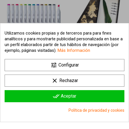
Utilizamos cookies propias y de terceros para para fines
analíticos y para mostrarte publicidad personalizada en base a
un perfil elaborados partir de tus hábitos de navegación (por
¡Última unidad!
ejemplo, páginas visitadas).
Más Información
ESTUCHE ROTULADORES
SET PLUMA ARTIST
CANVAS LUXE
CALLIGRAPHY VERDE
tune
Configurar
PREOFESSIONAL 80CO
58,99 €
14,98 €
clear
Rechazar
Añadir al carrito
Añadir al carrito
done_all
Aceptar
Política de privacidad y cookies
group_work
Consentimiento de cookies