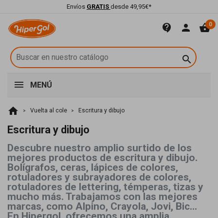
Envíos
GRATIS
desde 49,95€*
0
contact_support
person
shopping_basket

MENÚ
home
Vuelta al cole
Escritura y dibujo
Escritura y dibujo
Descubre nuestro amplio surtido de los
mejores productos de escritura y dibujo.
Bolígrafos, ceras, lápices de colores,
rotuladores y subrayadores de colores,
rotuladores de lettering, témperas, tizas y
mucho más. Trabajamos con las mejores
marcas, como Alpino, Crayola, Jovi, Bic...
En Hipergol, ofrecemos una amplia