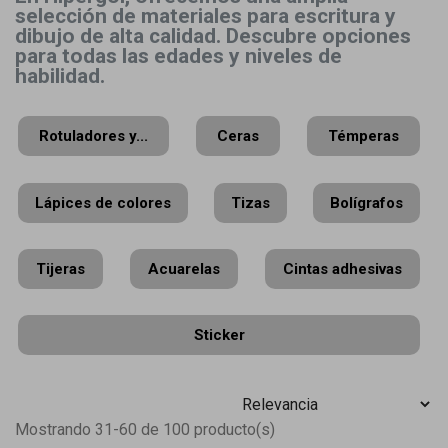
selección de materiales para escritura y
dibujo de alta calidad. Descubre opciones
para todas las edades y niveles de
habilidad.
Rotuladores y...
Ceras
Témperas
Lápices de colores
Tizas
Bolígrafos
Tijeras
Acuarelas
Cintas adhesivas
Sticker
Mostrando 31-60 de 100 producto(s)