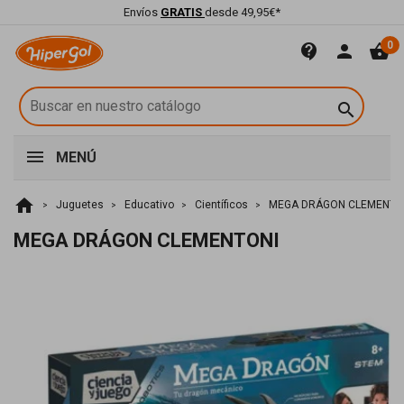
Envíos
GRATIS
desde 49,95€*
0
contact_support
person
shopping_basket

MENÚ
home
Juguetes
Educativo
Científicos
MEGA DRÁGON CLEMENTO
MEGA DRÁGON CLEMENTONI