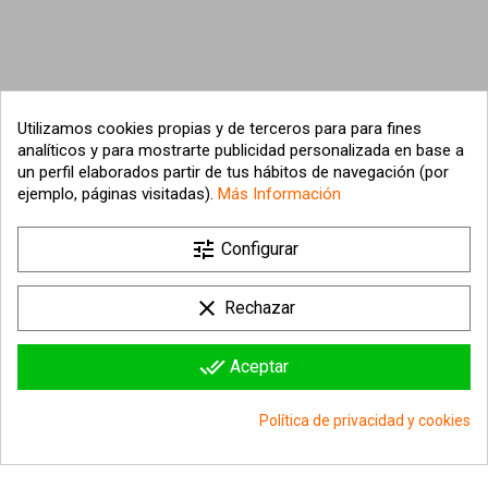
Utilizamos cookies propias y de terceros para para fines
analíticos y para mostrarte publicidad personalizada en base a
un perfil elaborados partir de tus hábitos de navegación (por
ejemplo, páginas visitadas).
Más Información

tune
Nuestra empresa
Configurar

Su cuenta
clear
Rechazar

Información sobre la tienda
done_all
Aceptar
© 2026 - hipergol.com - Todos los derechos reservados
Política de privacidad y cookies
group_work
Consentimiento de cookies