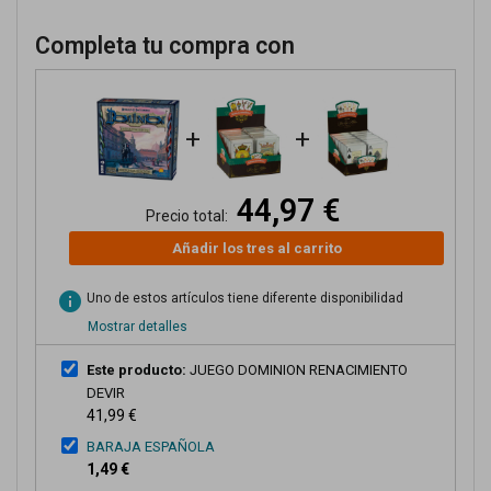
Completa tu compra con
+
+
44,97 €
Precio total:
Añadir los tres al carrito
info
Uno de estos artículos tiene diferente disponibilidad
Mostrar detalles
Este producto:
JUEGO DOMINION RENACIMIENTO
DEVIR
41,99 €
BARAJA ESPAÑOLA
1,49 €