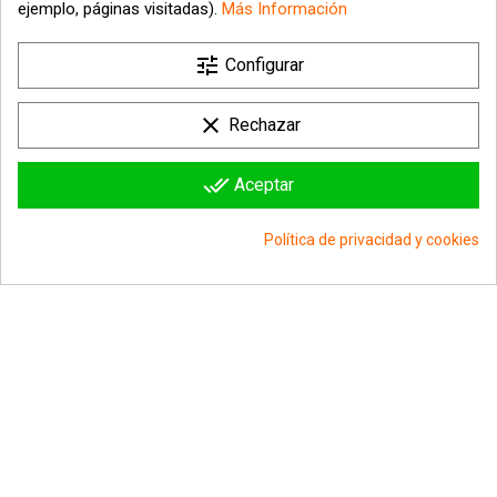
ejemplo, páginas visitadas).
Más Información

tune
Nuestra empresa
Configurar

Su cuenta
clear
Rechazar

Información sobre la tienda
done_all
Aceptar
© 2026 - hipergol.com - Todos los derechos reservados
Política de privacidad y cookies
group_work
Consentimiento de cookies