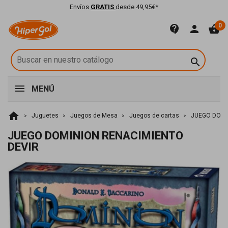
Envíos
GRATIS
desde 49,95€*
0
contact_support
person
shopping_basket

MENÚ
home
Juguetes
Juegos de Mesa
Juegos de cartas
JUEGO DOMI
JUEGO DOMINION RENACIMIENTO
DEVIR