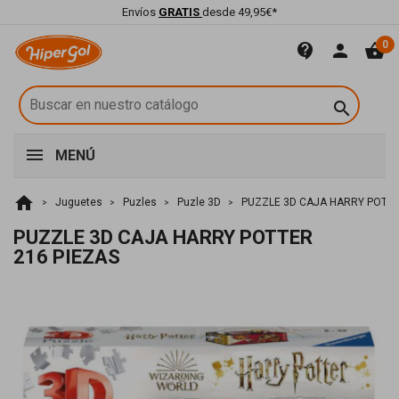
Envíos
GRATIS
desde 49,95€*
0
contact_support
person
shopping_basket

MENÚ
home
Juguetes
Puzles
Puzle 3D
PUZZLE 3D CAJA HARRY POTTE
PUZZLE 3D CAJA HARRY POTTER
216 PIEZAS