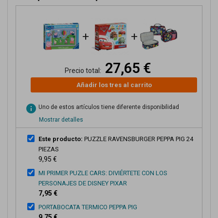
+
+
27,65 €
Precio total:
Añadir los tres al carrito
info
Uno de estos artículos tiene diferente disponibilidad
Mostrar detalles
Este producto:
PUZZLE RAVENSBURGER PEPPA PIG 24
PIEZAS
9,95 €
MI PRIMER PUZLE CARS: DIVIÉRTETE CON LOS
PERSONAJES DE DISNEY PIXAR
7,95 €
PORTABOCATA TERMICO PEPPA PIG
9,75 €