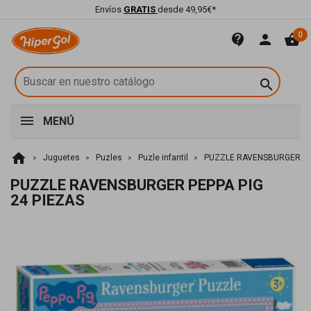
Envíos
GRATIS
desde 49,95€*
0
contact_support
person
shopping_basket

MENÚ
home
Juguetes
Puzles
Puzle infantil
PUZZLE RAVENSBURGER PEP
PUZZLE RAVENSBURGER PEPPA PIG
24 PIEZAS