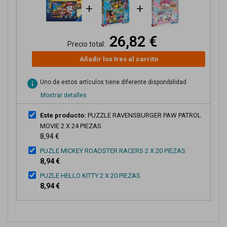
+
+
26,82 €
Precio total:
Añadir los tres al carrito
info
Uno de estos artículos tiene diferente disponibilidad
Mostrar detalles
Este producto:
PUZZLE RAVENSBURGER PAW PATROL
MOVIE 2 X 24 PIEZAS
8,94 €
PUZLE MICKEY ROADSTER RACERS 2 X 20 PIEZAS
8,94 €
PUZLE HELLO KITTY 2 X 20 PIEZAS
8,94 €