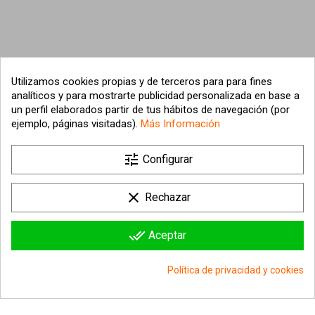
Utilizamos cookies propias y de terceros para para fines
analíticos y para mostrarte publicidad personalizada en base a
un perfil elaborados partir de tus hábitos de navegación (por
ejemplo, páginas visitadas).
Más Información

tune
Nuestra empresa
Configurar

Su cuenta
clear
Rechazar

Información sobre la tienda
done_all
Aceptar
© 2026 - hipergol.com - Todos los derechos reservados
Política de privacidad y cookies
group_work
Consentimiento de cookies