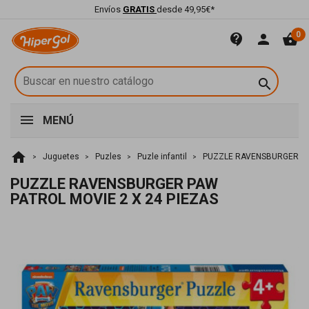
Envíos
GRATIS
desde 49,95€*
0
contact_support
person
shopping_basket

MENÚ
home
Juguetes
Puzles
Puzle infantil
PUZZLE RAVENSBURGER PAW
PUZZLE RAVENSBURGER PAW
PATROL MOVIE 2 X 24 PIEZAS