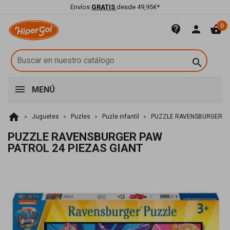
Envíos
GRATIS
desde 49,95€*
0
contact_support
person
shopping_basket

MENÚ
home
Juguetes
Puzles
Puzle infantil
PUZZLE RAVENSBURGER PA
PUZZLE RAVENSBURGER PAW
PATROL 24 PIEZAS GIANT