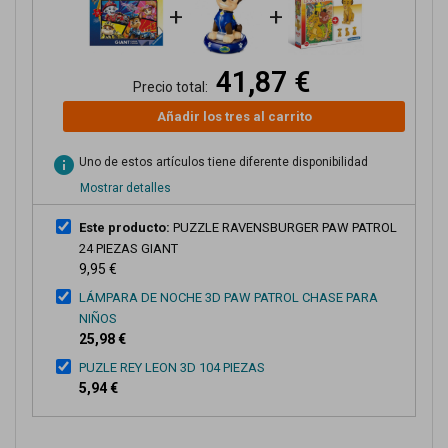
+
+
41,87 €
Precio total:
Añadir los tres al carrito
info
Uno de estos artículos tiene diferente disponibilidad
Mostrar detalles
Este producto:
PUZZLE RAVENSBURGER PAW PATROL
24 PIEZAS GIANT
9,95 €
LÁMPARA DE NOCHE 3D PAW PATROL CHASE PARA
NIÑOS
25,98 €
PUZLE REY LEON 3D 104 PIEZAS
5,94 €