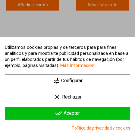
Añadir al carrito
Añadir al carrito
Utilizamos cookies propias y de terceros para para fines
analíticos y para mostrarte publicidad personalizada en base a
un perfil elaborados partir de tus hábitos de navegación (por
ejemplo, páginas visitadas).
Más Información

tune
Nuestra empresa
Configurar

Su cuenta
clear
Rechazar

Información sobre la tienda
done_all
Aceptar
© 2026 - hipergol.com - Todos los derechos reservados
Política de privacidad y cookies
Consentimiento de cookies